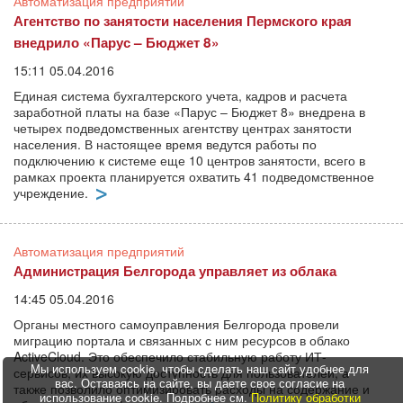
Автоматизация предприятий
Агентство по занятости населения Пермского края
внедрило «Парус – Бюджет 8»
15:11 05.04.2016
Единая система бухгалтерского учета, кадров и расчета
заработной платы на базе «Парус – Бюджет 8» внедрена в
четырех подведомственных агентству центрах занятости
населения. В настоящее время ведутся работы по
подключению к системе еще 10 центров занятости, всего в
рамках проекта планируется охватить 41 подведомственное
учреждение.
Автоматизация предприятий
Администрация Белгорода управляет из облака
14:45 05.04.2016
Органы местного самоуправления Белгорода провели
миграцию портала и связанных с ним ресурсов в облако
ActiveCloud. Это обеспечило стабильную работу ИТ-
Мы используем cookie, чтобы сделать наш сайт удобнее для
сервисов, их высокую доступность для пользователей, а
вас. Оставаясь на сайте, вы даете свое согласие на
также позволило оптимизировать расходы на содержание и
использование cookie. Подробнее см.
Политику обработки