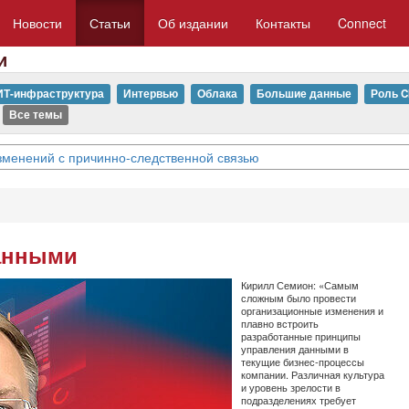
Новости
Статьи
Об издании
Контакты
Connect
и
ИТ-инфраструктура
Интервью
Облака
Большие данные
Роль C
Все темы
изменений с причинно-следственной связью
анными
Кирилл Семион: «Самым
сложным было провести
организационные изменения и
плавно встроить
разработанные принципы
управления данными в
текущие бизнес-процессы
компании. Различная культура
и уровень зрелости в
подразделениях требует