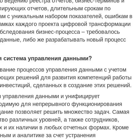
о ведению реестра отчетов, бизнес-терминов и
лирующих отчетов, длительным срокам по
м с уникальным набором показателей, ошибкам в
рамках каждого проекта цифровой трансформации
бследования бизнес-процесса – требовалось
я данные, либо же разрабатывать новый процесс
я система управления данными?
вание процессов управления данными с учетом
ющих решений для развития компетенций работы
инвестиций, сделанных в создание этих решений.
ы управления данными и унифицирует
ходимую для непрерывного функционирования
дание позволяет решить множество задач. Самая
тво различных уровней, а также сотрудников,
х и их наличии в любых отчетных формах. Кроме
ным и аналитике за счет устранения