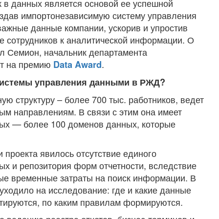
 в данных является основой ее успешной
оздав импортонезависимую систему управления
важные данные компании, ускорив и упростив
ие сотрудников к аналитической информации. О
лл Семион, начальник департамента
т на премию
.
Data Award
 системы управления данными в
РЖД
?
ю структуру – более 700 тыс. работников, ведет
ым направлениям. В связи с этим она имеет
ых — более 100 доменов данных, которые
 проекта явилось отсутствие единого
ных и репозитория форм отчетности, вследствие
ые временные затраты на поиск информации. В
уходило на исследование: где и какие данные
тируются, по каким правилам формируются.