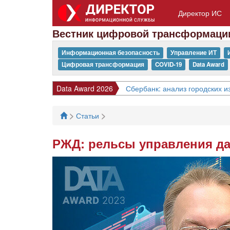
Директор ИС
Вестник цифровой трансформаци
Информационная безопасность
Управление ИТ
Цифровая трансформация
COVID-19
Data Award
Data Award 2026
Сбербанк: анализ городских 
>
>
Статьи
РЖД: рельсы управления д