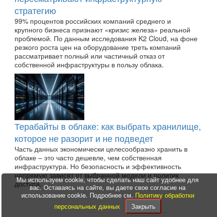
стратегию
99% процентов российских компаний среднего и
крупного бизнеса признают «кризис железа» реальной
проблемой. По данным исследования K2 Cloud, на фоне
резкого роста цен на оборудование треть компаний
рассматривает полный или частичный отказ от
собственной инфраструктуры в пользу облака.
Терабайты в облаке: как выбрать хранилище,
которое не разорит и не подведет
Часть данных экономически целесообразно хранить в
облаке – это часто дешевле, чем собственная
инфраструктура. Но безопасность и эффективность
напрямую зависят от выбранной модели и политик
Мы используем cookie, чтобы сделать наш сайт удобнее для
доступа.
вас. Оставаясь на сайте, вы даете свое согласие на
использование cookie. Подробнее см.
Политику обработки
персональных данных
Закрыть