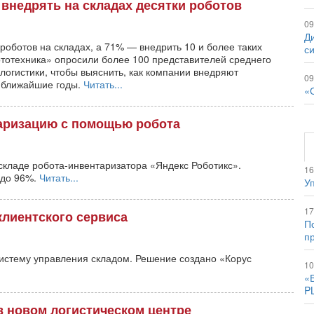
внедрять на складах десятки роботов
09
Д
оботов на складах, а 71% — внедрить 10 и более таких
с
тотехника» опросили более 100 представителей среднего
 логистики, чтобы выяснить, как компании внедряют
09
в ближайшие годы.
Читать...
«
таризацию с помощью робота
складе робота-инвентаризатора «Яндекс Роботикс».
16
 до 96%.
Читать...
Уп
17
клиентского сервиса
По
п
истему управления складом. Решение создано «Корус
10
«
P
 новом логистическом центре