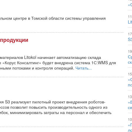
«
11
льном центре в Томской области системы управления
Li
17
 продукции
S
19
С
материалов Litokol начинает автоматизацию склада
с
ке «Корус Консалтинг» будет внедрена система 1С:WMS для
рными потоками и контроля операций.
Читать...
15
«
п
13
я S3 реализует пилотный проект внедрения роботов-
«
ссов позволит повысить производительность одного из
с
ибок, минимизировать затраты на персонал и обеспечить
10
«
л