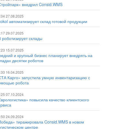
Стройпарк» внедрил Consid.WMS
:04 27.08.2025
tokol автоматизирует склад готовой продукции
:17 29.07.2025
3 роботизирует склады
:23 15.07.2025
редний и крупный бизнес планирует внедрять на
кладах десятки роботов
:33 16.04.2025
СТА Карго» запустила умную инвентаризацию с
омощью робота
:25 07.10.2024
Еврологистика» повысила качество клиентского
ервиса
:50 24.09.2024
Победа» тиражировала Consid.WMS в новом
огистическом центре