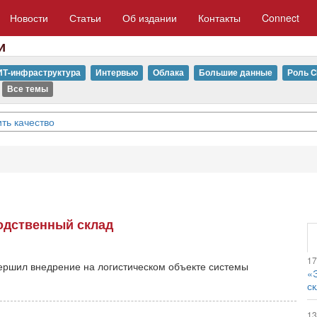
Новости
Статьи
Об издании
Контакты
Connect
и
ИТ-инфраструктура
Интервью
Облака
Большие данные
Роль C
Все темы
ть качество
одственный склад
17
ершил внедрение на логистическом объекте системы
«
с
13