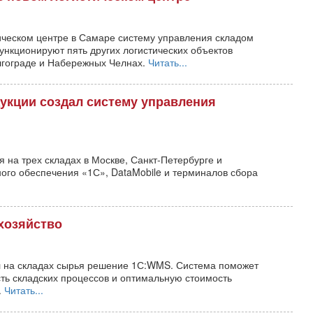
ическом центре в Самаре систему управления складом
нкционируют пять других логистических объектов
лгограде и Набережных Челнах.
Читать...
укции создал систему управления
 на трех складах в Москве, Санкт-Петербурге и
ого обеспечения «1С», DataMobile и терминалов сбора
хозяйство
л на складах сырья решение 1С:WMS. Система поможет
сть складских процессов и оптимальную стоимость
.
Читать...