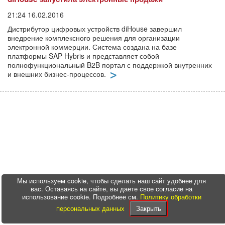
21:24 16.02.2016
Дистрибутор цифровых устройств diHouse завершил
внедрение комплексного решения для организации
электронной коммерции. Система создана на базе
платформы SAP Hybris и представляет собой
полнофункциональный B2B портал с поддержкой внутренних
и внешних бизнес-процессов.
Мы используем cookie, чтобы сделать наш сайт удобнее для
вас. Оставаясь на сайте, вы даете свое согласие на
использование cookie. Подробнее см.
Политику обработки
персональных данных
Закрыть