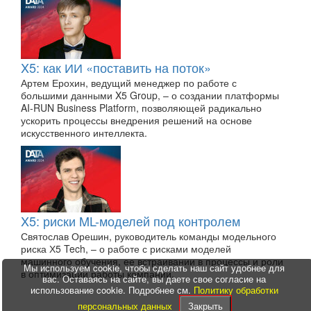
X5: как ИИ «поставить на поток»
Артем Ерохин, ведущий менеджер по работе с
большими данными X5 Group, – о создании платформы
AI-RUN Business Platform, позволяющей радикально
ускорить процессы внедрения решений на основе
искусственного интеллекта.
X5: риски ML-моделей под контролем
Святослав Орешин, руководитель команды модельного
риска Х5 Tech, – о работе с рисками моделей
машинного обучения, ее встраивании в процессы и роли
Мы используем cookie, чтобы сделать наш сайт удобнее для
в оптимизации работы компании.
вас. Оставаясь на сайте, вы даете свое согласие на
использование cookie. Подробнее см.
Политику обработки
персональных данных
Закрыть