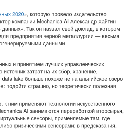
нных 2020
», которую провело издательство
ктор компании Mechanica AI Александр Хайтин
 данных». Так он назвал свой доклад, в котором
для предприятия черной металлургии — весьма
иногенерируемыми данными.
нных и принятием лучших управленческих
 источник затрат на их сбор, хранение,
и data lake больше похоже не на альпийское озеро
ов: подойти страшно, но теоретически полезная
в, к ним применяют технологии искусственного
Mechanica AI занимаются переработкой вторсырья,
виртуальные сенсоры, применяемые там, где
-либо физическими сенсорами; в предсказания,