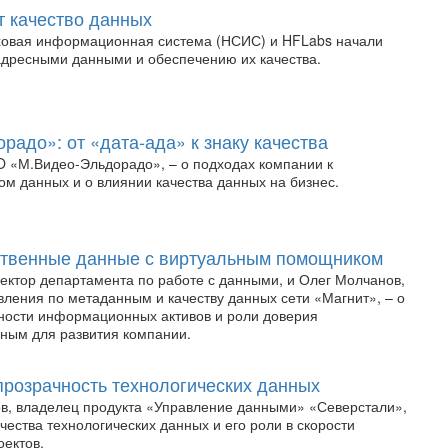
 качество данных
ховая информационная система (НСИС) и HFLabs начали
 адресными данными и обеспечению их качества.
радо»: от «дата-ада» к знаку качества
 «М.Видео-Эльдорадо», – о подходах компании к
ом данных и о влиянии качества данных на бизнес.
ственные данные с виртуальным помощником
ектор департамента по работе с данными, и Олег Молчанов,
вления по метаданным и качеству данных сети «Магнит», – о
ности информационных активов и роли доверия
нным для развития компании.
прозрачность технологических данных
в, владелец продукта «Управление данными» «Северстали»,
чества технологических данных и его роли в скорости
оектов.