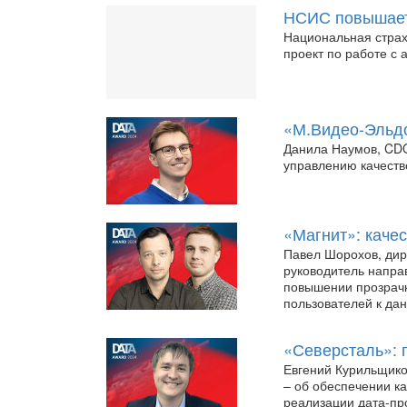
НСИС повышает
Национальная стра
проект по работе с
«М.Видео-Эльдо
Данила Наумов, CDO
управлению качеств
«Магнит»: каче
Павел Шорохов, дир
руководитель напра
повышении прозрач
пользователей к да
«Северсталь»: 
Евгений Курильщико
– об обеспечении ка
реализации дата-пр