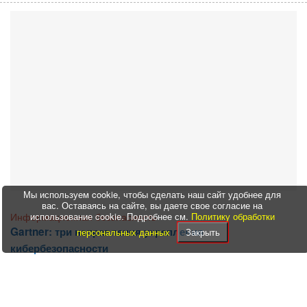
Мы используем cookie, чтобы сделать наш сайт удобнее для
вас. Оставаясь на сайте, вы даете свое согласие на
Информационная безопасность
использование cookie. Подробнее см.
Политику обработки
Gartner: три направления укрепления
персональных данных
Закрыть
кибербезопасности
20:43 08.07.2024
В условиях, когда успешных кибератак все больше, а их
последствия ощутимее, организациям необходимо