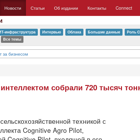
Новости
Статьи
Об издании
Контакты
Connect
и
ИТ-инфраструктура
Интервью
Облака
Большие данные
Роль C
Все темы
т за бизнесом
интеллектом собрали 720 тысяч тон
сельскохозяйственной техникой с
екта Cognitive Agro Pilot,
 Cognitive Pilot, входящей в его