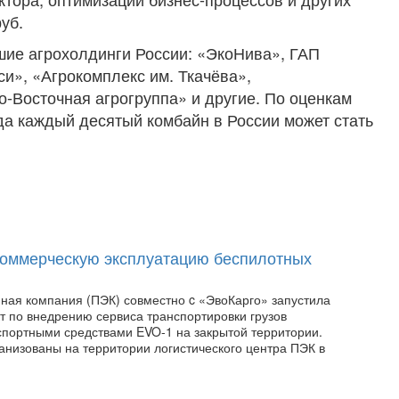
уб.
шие агрохолдинги России: «ЭкоНива», ГАП
и», «Агрокомплекс им. Ткачёва»,
о-Восточная агрогруппа» и другие. По оценкам
ода каждый десятый комбайн в России может стать
коммерческую эксплуатацию беспилотных
ная компания (ПЭК) совместно c «ЭвоКарго» запустила
т по внедрению сервиса транспортировки грузов
портными средствами EVO-1 на закрытой территории.
анизованы на территории логистического центра ПЭК в