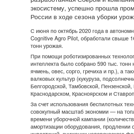
экосистему, успешно прошла про
России в ходе сезона уборки урож
С июня по октябрь 2020 года в автоном
Cognitive Agro Pilot, обработали свыше 
тонн урожая.
При помощи роботизированных технологи
интеллекта было собрано 590 тыс. тонн н
ячмень, овес, сорго, гречиха и пр.), а т
валковых культур (кукуруза, подсолнечни
Белгородской, Тамбовской, Пензенской, 
Краснодарском, Красноярском и Ставроп
За счет использования беспилотных техно
совокупный масштаб экономии — на топ
времени уборочной кампании (количеств
амортизации оборудования, продлении с
инвестиций, снижении человеческого фа