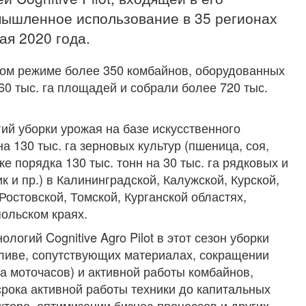
мышленное использование в 35 регионах
ая 2020 года.
ном режиме более 350 комбайнов, оборудованных
160 тыс. га площадей и собрали более 720 тыс.
й уборки урожая на базе искусственного
а 130 тыс. га зерновых культур (пшеница, соя,
акже порядка 130 тыс. тонн на 30 тыс. га рядковых и
к и пр.) в Калининградской, Калужской, Курской,
Ростовской, Томской, Курганской областях,
ольском краях.
логий Cognitive Agro Pilot в этот сезон уборки
ливе, сопутствующих материалах, сокращении
а моточасов) и активной работы комбайнов,
рока активной работы техники до капитальных
ктора, оптимизации бизнес-процессов и других