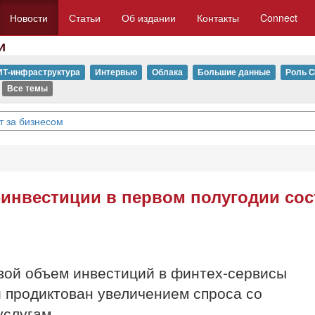
Новости
Статьи
Об издании
Контакты
Connect
и
ИТ-инфраструктура
Интервью
Облака
Большие данные
Роль C
Все темы
т за бизнесом
-инвестиции в первом полугодии сос
вой объем инвестиций в финтех-сервисы
й продиктован увеличением спроса со
услугам.