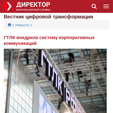
Tog
navi
Вестник цифровой трансформации
>
>
Новости
ГТЛК внедрила систему корпоративных
коммуникаций