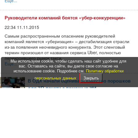
Еще...
Руководители компаний боятся «убер-конкуренции»
22:34 11.11.2015
Самым распространенным опасением руководителей
компаний является «уберизация» – дестабилизация отрасли
из-за появления неочевидного конкурента. Этот сленговый
термин произошел от названия сервиса Uber, полностью
перекроившего рынок такси.
Мы используем cookie, чтобы сделать наш сайт удобнее для
Еще...
вас. Оставаясь на сайте, вы даете свое согласие на
использование cookie. Подробнее см.
Политику обработки
персональных данных
Закрыть
В ОДК начали оценивать качество порошков
для 3D-печати с помощью ИИ
14:42 31.07.2026
Центр аддитивных технологий (входит в
Объединенную двигателестроительную
корпорацию) внедряет ИИ для оценки
металлических порошков, используемых в 3D-
принтерах. Новый подход позволяет точно
определять характеристики частиц порошка, что