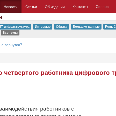
Новости
Статьи
Об издании
Контакты
Connect
и
ИТ-инфраструктура
Интервью
Облака
Большие данные
Роль C
Все темы
не вернутся?
ого четвертого работника цифрового 
взаимодействия работников с
посредством голосовых команд.