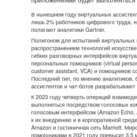
В нынешнем году виртуальных ассистент
лишь 2% работников цифрового труда, но
полагают аналитики Gartner.
Полигоном для испытаний виртуальных 
распространением технологий искусстве
гибких разговорных интерфейсов виртуа
персональных помощников (virtual persona
customer assistant, VCA) и помощников со
Последний тип, по мнению аналитиков, 
ассистентов и чат-ботов разрабатывают 
К 2023 году четверть операций взаимод
выполняться посредством голосовых ко
голосовым интерфейсом (Amazon Echo, 
к их внедрению и в корпоративной сред
Amazon и гостиничная сеть Marriott. Ми
помощниками в 2021 году превысит 3,5 