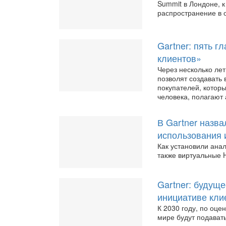
Summit в Лондоне, к
распространение в 
Gartner: пять 
клиентов»
Через несколько лет
позволят создавать
покупателей, котор
человека, полагают
В Gartner назв
использования 
Как установили анал
также виртуальные 
Gartner: будущ
инициативе кли
К 2030 году, по оце
мире будут подават