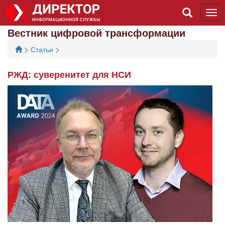
Tog
navi
Вестник цифровой трансформации
>
>
Статьи
РЖД: суверенитет для НСИ