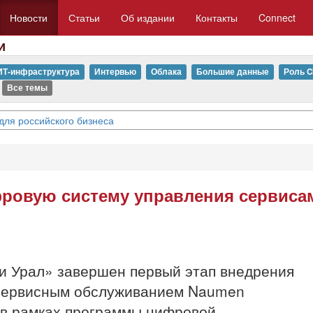
Новости
Статьи
Об издании
Контакты
Connect
и
ИТ-инфраструктура
Интервью
Облака
Большие данные
Роль C
Все темы
для российского бизнеса
фровую систему управления сервиса
и Урал» завершен первый этап внедрения
 сервисным обслуживанием Naumen
я в рамках программы цифровой