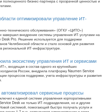
ли полноценного бизнес-партнера с прозрачной ценностью и
татами.
области оптимизировали управление ИТ-
нно-технического обслуживания» (ОГКУ «ЦИТО»)
и завершил внедрение системы управления ИТ-услугами на
e Desk Pro. Решение используется для поддержки
анов Челябинской области и стало основой для развития
 в региональной ИТ-инфраструктуре.
роила экосистему управления ИТ и сервисами
ИТ», входящая в состав одного из крупнейших
олдингов России, внедрила платформу Naumen Service
ации процессов поддержки, учета инфраструктуры и развития
.
 автоматизировал сервисные процессы
ключил к единой системе управления корпоративными
ervice Desk не только ИТ-подразделения, но и другие
Новой системой, помогающей быстро получать услуги и
ся около 1,7 тыс. сотрудников администрации и семи