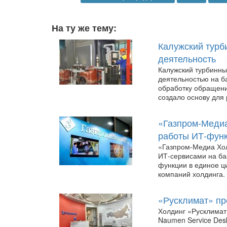
На ту же тему:
Калужский турб
деятельность
Калужский турбинны
деятельностью на б
обработку обращени
создало основу для
«Газпром-Медиа
работы ИТ-фун
«Газпром-Медиа Хол
ИТ-сервисами на б
функции в единое ц
компаний холдинга.
«Русклимат» пр
Холдинг «Русклимат
Naumen Service Des