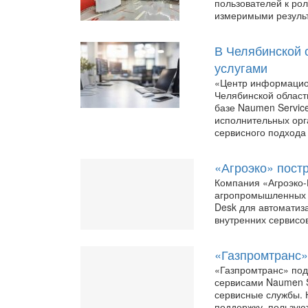
пользователей к ро
измеримыми резуль
В Челябинской 
услугами
«Центр информацио
Челябинской област
базе Naumen Servic
исполнительных орг
сервисного подхода
«Агроэко» пост
Компания «Агроэко-
агропромышленных х
Desk для автоматиз
внутренних сервисов
«Газпромтранс»
«Газпромтранс» под
сервисами Naumen S
сервисные службы. 
поддержку, пользуют