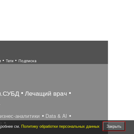
и
Теги
Подписка
ы.СУБД
Лечащий врач
а
бизнес-аналитики
Data & AI
е
дробнее см.
Политику обработки персональных данных
Закрыть