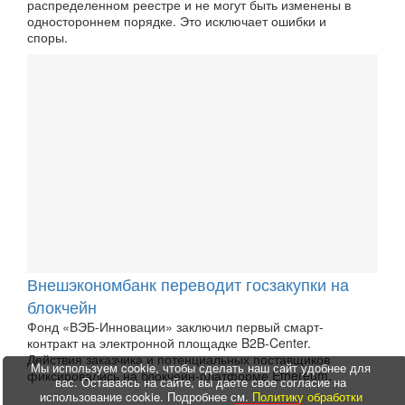
распределенном реестре и не могут быть изменены в
одностороннем порядке. Это исключает ошибки и
споры.
Внешэкономбанк переводит госзакупки на
блокчейн
Фонд «ВЭБ-Инновации» заключил первый смарт-
контракт на электронной площадке B2B-Center.
Действия заказчика и потенциальных поставщиков
Мы используем cookie, чтобы сделать наш сайт удобнее для
фиксировались на блокчейн-платформе Ethereum.
вас. Оставаясь на сайте, вы даете свое согласие на
использование cookie. Подробнее см.
Политику обработки