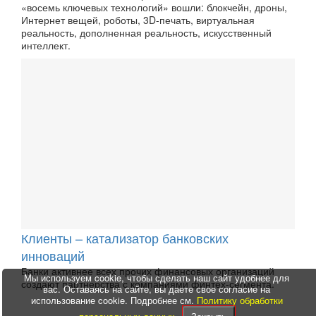
«восемь ключевых технологий» вошли: блокчейн, дроны,
Интернет вещей, роботы, 3D-печать, виртуальная
реальность, дополненная реальность, искусственный
интеллект.
Клиенты – катализатор банковских
инноваций
Банки активнее всех прочих финансовых организаций
Мы используем cookie, чтобы сделать наш сайт удобнее для
создают партнерства с компаниями финтех-сегмента.
вас. Оставаясь на сайте, вы даете свое согласие на
использование cookie. Подробнее см.
Политику обработки