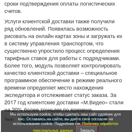
сроки подтверждения оплаты логистических
счетов.
Услуги клиентской доставки также получили
ряд обновлений. Появилась возможность
рисовать на онлайн картах зоны и загружать их
в систему управления транспортом, что
существенно упростило процесс определения
тарифных ставок для работы с подрядчиками.
Более того, модуль позволяет контролировать
качество клиентской доставки – специальное
программное обеспечение в режиме реального
времени определяет место нахождения
экспедитора и отслеживает статус заказа. За
2017 год клиентские доставки «М.Видео» стали
на 20% более точными по времени.
Мы используем cookie, чтобы сделать наш сайт удобнее для
вас. Оставаясь на сайте, вы даете свое согласие на
Теги:
Автоматизация предприятий
SAP
МВидео
использование cookie. Подробнее см.
Политику обработки
персональных данных
Закрыть