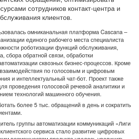
сурсами сотрудников контакт-центра и
бслуживания клиентов.
льзовалась омниканальная платформа Cascana –
анизации единого рабочего места специалиста
ожности роботизации функций обслуживания,
, сбора обратной связи, обработки
автоматизации сквозных бизнес-процессов. Кроме
 взаимодействия по голосовым и цифровым
ния и интеллектуальный чат-бот. Проект также
ля проведения голосовой речевой аналитики и
анием технологий машинного обучения.
отать более 5 тыс. обращений в день и сократить
иентами.
дитель группы автоматизации коммуникаций «Лиги
клиентского сервиса стало развитие цифровых
ким возможностям продукта удалось увеличить