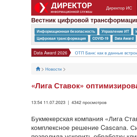
Директор ИС
Вестник цифровой трансформаци
Информационная безопасность
Управление ИТ
Цифровая трансформация
COVID-19
Data Award
Data Award 2026
ОТП Банк: как в данные встрои
>
>
Новости
«Лига Ставок» оптимизирова
13:54 11.07.2023 | 4342 просмотров
Букмекерская компания «Лига Став
комплексное решение Cascana. Си
позволила ускорить обработку кл