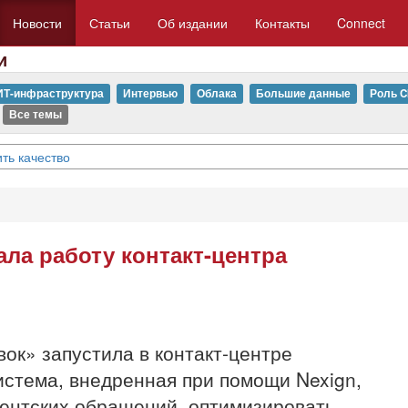
Новости
Статьи
Об издании
Контакты
Connect
и
ИТ-инфраструктура
Интервью
Облака
Большие данные
Роль C
Все темы
ть качество
ла работу контакт-центра
ок» запустила в контакт-центре
стема, внедренная при помощи Nexign,
иентских обращений, оптимизировать