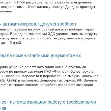
их цен Fix Price расширяет использование электронного
 контрагентами. Через систему «Контур.Диадок» проходит
мпании.
 автоматизировал документооборот
ервис» перешла на электронный документооборот через
док». Благодаря технологии ЭДО удалось снизить нагрузку
ить ручные операции по обработке документов и ускорить
 до 1–2 дней.
овала обмен отчетными документами с
едрила решение по автоматизации обмена отчетными
ером по проекту выступил НКО «Финчер», более трех лет
 инкассации, пересчета и перечисления выручки магазинов
etail Group в нескольких федеральных округах РФ. Важным
ффективности совместной работы стала автоматизация
ес» автоматизировал работу с требованиями
нов