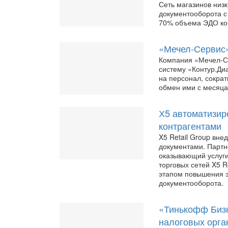
Сеть магазинов низк
документооборота с
70% объема ЭДО ко
«Мечел-Сервис»
Компания «Мечел-С
систему «Контур.Диа
на персонал, сократ
обмен ими с месяца
Х5 автоматизир
контрагентами
X5 Retail Group вн
документами. Партн
оказывающий услуги
торговых сетей X5 R
этапом повышения э
документооборота.
«Тинькофф Бизн
налоговых орга