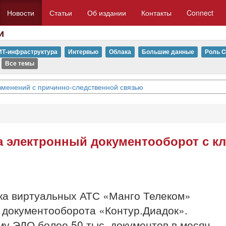
Новости
Статьи
Об издании
Контакты
Connect
и
ИТ-инфраструктура
Интервью
Облака
Большие данные
Роль C
Все темы
изменений с причинно-следственной связью
а электронный документооборот с к
ка виртуальных АТС «Манго Телеком»
 документооборота «Контур.Диадок».
му ЭДО более 50 тыс. документов в месяц.