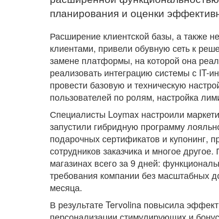
планирования и оценки эффективн
Расширение клиентской базы, а также н
клиентами, привели обувную сеть к реш
замене платформы, на которой она реал
реализовать интеграцию системы с IT-и
провести базовую и техническую настро
пользователей по ролям, настройка лими
Специалисты Loymax настроили маркети
запустили гибридную программу лояльнос
подарочных сертификатов и купонинг, п
сотрудников заказчика и многое другое.
магазинах всего за 9 дней: функциональ
требования компании без масштабных до
месяца.
В результате Tervolina повысила эффект
персонализации стимулирующих и бону