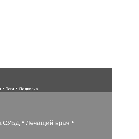
и
Теги
Подписка
ы.СУБД
Лечащий врач
а