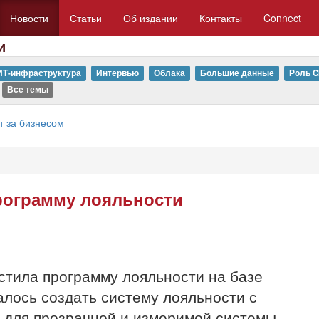
Новости
Статьи
Об издании
Контакты
Connect
и
ИТ-инфраструктура
Интервью
Облака
Большие данные
Роль C
Все темы
т за бизнесом
программу лояльности
устила программу лояльности на базе
алось создать систему лояльности с
для прозрачной и измеримой системы