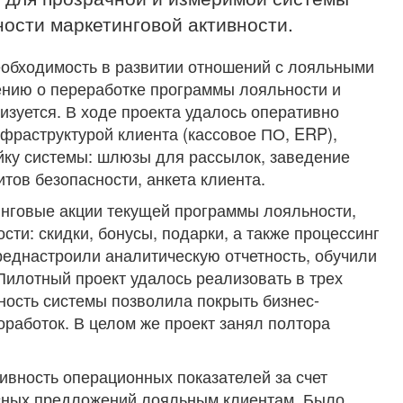
ости маркетинговой активности.
еобходимость в развитии отношений с лояльными
ению о переработке программы лояльности и
изуется. В ходе проекта удалось оперативно
нфраструктурой клиента (кассовое ПО, ERP),
йку системы: шлюзы для рассылок, заведение
тов безопасности, анкета клиента.
нговые акции текущей программы лояльности,
ти: скидки, бонусы, подарки, а также процессинг
реднастроили аналитическую отчетность, обучили
 Пилотный проект удалось реализовать в трех
ность системы позволила покрыть бизнес-
работок. В целом же проект занял полтора
ивность операционных показателей за счет
сных предложений лояльным клиентам. Было