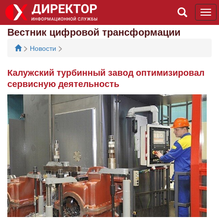
Tog
navi
Вестник цифровой трансформации
>
>
Новости
Калужский турбинный завод оптимизировал
сервисную деятельность