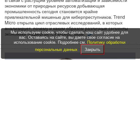
экономики от природных ресурсов добывающая
промышленность сегодня становится крайне
привлекательной мишенью для киберпреступников. Trend
Micro открыла цикл отраслевых исследований, в которых
анализирует, почему и каким образом различные сегменты
Мы используем cookie, чтобы сделать наш сайт удобнее для
экономики подвергаются кибератакам.
вас. Оставаясь на сайте, вы даете свое согласие на
использование cookie. Подробнее см.
Политику обработки
персональных данных
Закрыть