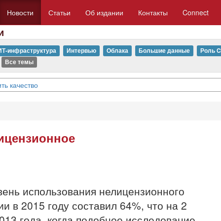
Новости
Статьи
Об издании
Контакты
Connect
и
ИТ-инфраструктура
Интервью
Облака
Большие данные
Роль C
Все темы
ть качество
лицензионное
вень использования нелицензионного
и в 2015 году составил 64%, что на 2
013 года, когда подобное исследование