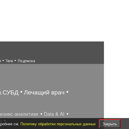
и
Теги
Подписка
ы.СУБД
Лечащий врач
а
бизнес-аналитики
Data & AI
е
дробнее см.
Политику обработки персональных данных
Закрыть