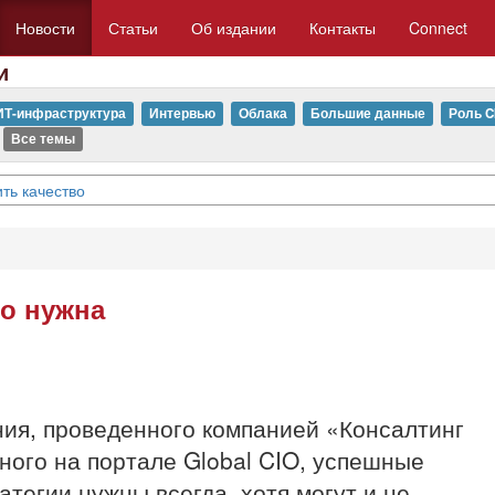
Новости
Статьи
Об издании
Контакты
Connect
и
ИТ-инфраструктура
Интервью
Облака
Большие данные
Роль C
Все темы
ть качество
но нужна
ния, проведенного компанией «Консалтинг
ного на портале Global CIO, успешные
атегии нужны всегда, хотя могут и не