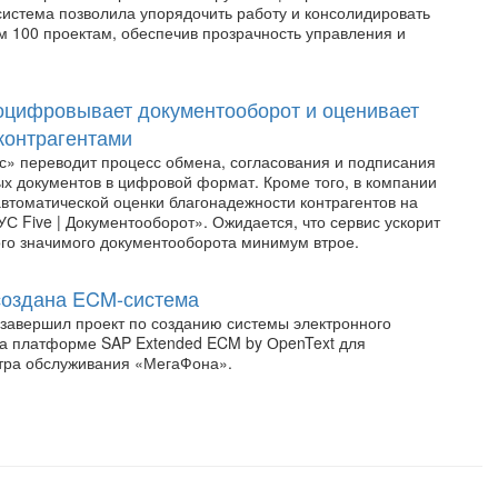
система позволила упорядочить работу и консолидировать
м 100 проектам, обеспечив прозрачность управления и
цифровывает документооборот и оценивает
 контрагентами
» переводит процесс обмена, согласования и подписания
х документов в цифровой формат. Кроме того, в компании
автоматической оценки благонадежности контрагентов на
С Five | Документооборот». Ожидается, что сервис ускорит
го значимого документооборота минимум втрое.
создана ECM-система
 завершил проект по созданию системы электронного
а платформе SAP Extended ECM by ОpenText для
тра обслуживания «МегаФона».