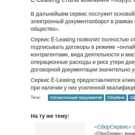
В дальнейшем сервис послужит основой
электронный документооборот в рамка
общество».
Сервис E-Leasing позволит полностью о
подписывать договоры в режиме «онлайн
контрагентами, вида деятельности и ма
операционные расходы и риск утери до
договорной документации значительно 
Сервис E-Leasing предоставляется клие
при наличии у них усиленной квалифици
Теги:
Автоматизация предприятий
Сбербанк
Э
На ту же тему:
«СберСервис» а
«СберСервис» внедр