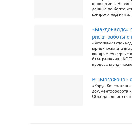
проектами». Новая 
данные по более че
контроля над ними.
«Макдоналдс» о
риски работы с
«Москва-Макдоналдс
юридически значимы
внедряется сервис 
базе решения «КОРУ
процесс юридическо
В «МегаФоне» 
«Корус Консалтинг»
документооборота н
Объединенного цен