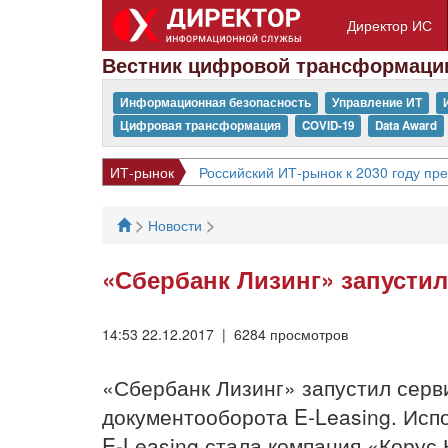
Директор ИС
Вестник цифровой трансформаци
Информационная безопасность
Управление ИТ
Цифровая трансформация
COVID-19
Data Award
ИТ-рынок
Российский ИТ-рынок к 2030 году пр
>
>
Новости
«Сбербанк Лизинг» запусти
14:53 22.12.2017 | 6284 просмотров
«Сбербанк Лизинг» запустил серв
документооборота E-Leasing. Исп
E-Leasing стала компания «Корус 