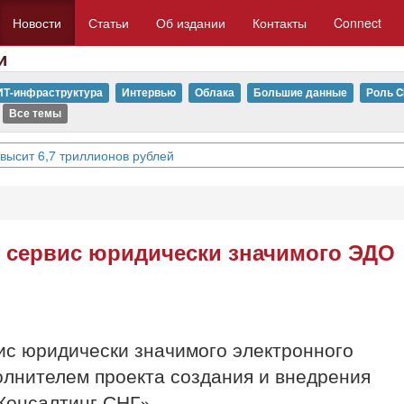
Новости
Статьи
Об издании
Контакты
Connect
и
ИТ-инфраструктура
Интервью
Облака
Большие данные
Роль C
Все темы
евысит 6,7 триллионов рублей
л сервис юридически значимого ЭДО
ис юридически значимого электронного
олнителем проекта создания и внедрения
Консалтинг СНГ».