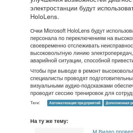
электростанции будут использова
HoloLens.
Очки Microsoft HoloLens будут использо
персонала по переключениям на высоко
своевременно отслеживать неисправност
высоковольтную линию электропередач,
аварийной ситуации, способной привести
Чтобы при выводе в ремонт высоковольт
специалисты проводят подготовительные
визуальными аудио-подсказками обеспеч
проводит сессию тренировок для сотруд
Теги:
Автоматизация предприятий
Дополненная р
На ту же тему:
М.Видео провел