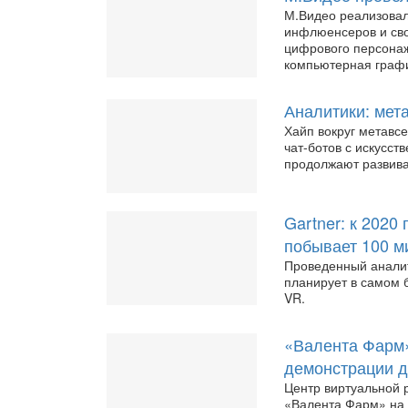
М.Видео реализовал
инфлюенсеров и сво
цифрового персонаж
компьютерная графи
Аналитики: мет
Хайп вокруг метавс
чат-ботов с искусс
продолжают развива
Gartner: к 2020
побывает 100 м
Проведенный аналит
планирует в самом 
VR.
«Валента Фарм»
демонстрации д
Центр виртуальной 
«Валента Фарм» на 