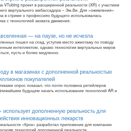
а VTubing проект в расширенной реальности (XR) с участием
его виртуального амбассадора – Эм.Ви. Для «оживления»
а в стриме о профессиях будущего использовалась
ка с технологией захвата движения.
авселенная — на паузе, но не исчезла
еленных пошел на спад, уступив место ажиотажу по поводу
твенным интеллектом, однако технологии виртуальных миров
ться, пусть и более медленно.
 году в магазинах с дополненной реальностью
иллионов покупателей
иками опрос показал, что почти половина ретейлеров
ближайшем будущем начать использование технологий AR и
 использует дополненную реальность для
ействия инновационных лекарств
реальности «Крок» разработал приложение для компании
основе технологий дополненной реальности.