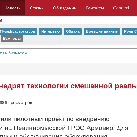
Новости
Статьи
Об издании
Контакты
Connect
и
ИТ-инфраструктура
Интервью
Облака
Большие данные
Роль C
Все темы
т за бизнесом
недрят технологии смешанной реаль
896 просмотров
тили пилотный проект по внедрению
и на Невинномысской ГРЭС-Армавир. Для
тики и обслуживания оборудования