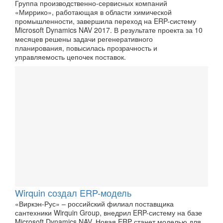
Группа производственно-сервисных компаний
«Миррико», работающая в области химической
промышленности, завершила переход на ERP-систему
Microsoft Dynamics NAV 2017. В результате проекта за 10
месяцев решены задачи регенеративного
планирования, повысилась прозрачность и
управляемость цепочек поставок.
Wirquin создал ERP-модель
«Виркэн-Рус» – российский филиал поставщика
сантехники Wirquin Group, внедрил ERP-систему на базе
Microsoft Dynamics NAV. Новая ERP станет моделью для