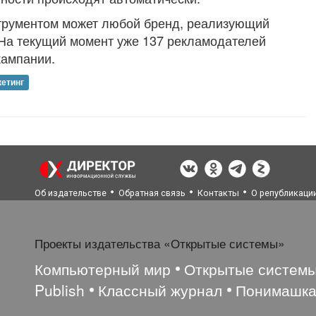
трументом может любой бренд, реализующий
 На текущий момент уже 137 рекламодателей
кампании.
етинг
Об издательстве
Обратная связь
Контакты
О републикаци
Проекты издательства «Открытые системы»
Компьютерный мир
Открытые систем
Publish
Классный журнал
Понимашк