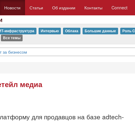
Новости
Статьи
Об издании
Контакты
Connect
и
ИТ-инфраструктура
Интервью
Облака
Большие данные
Роль C
Все темы
т за бизнесом
етейл медиа
латформу для продавцов на базе adtech-