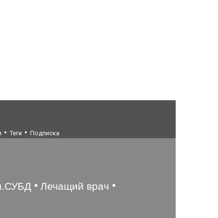
и
Теги
Подписка
ы.СУБД
Лечащий врач
а