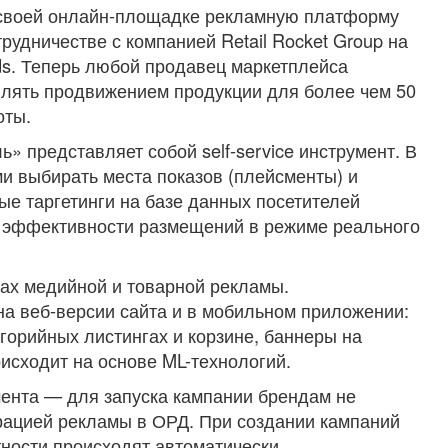
 своей онлайн-площадке рекламную платформу
рудничестве с компанией Retail Rocket Group на
ds. Теперь любой продавец маркетплейса
влять продвижением продукции для более чем 50
оты.
 представляет собой self-service инструмент. В
и выбирать места показов (плейсменты) и
е таргетинги на базе данных посетителей
и эффективности размещений в режиме реального
ах медийной и товарной рекламы.
а веб-версии сайта и в мобильном приложении:
егорийных листингах и корзине, баннеры на
исходит на основе ML-технологий.
мента — для запуска кампании брендам не
рацией рекламы в ОРД. При создании кампаний
тности происходят автоматически.