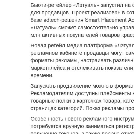
Бьюти-ретейлер «Лэтуаль» запустил на
для продавцов. Проект реализован в сот
базе adtech-решения Smart Placement A
«Лэтуаль» сможет самостоятельно упра
млн активных покупателей товаров крас
Новая ретейл медиа платформа «Лэтуаль»
рекламном кабинете продавцы могут сам
форматы рекламы, настраивать различны
маркетплейса и отслеживать показател
времени.
Запускать продвижение можно в формат
Рекламодателям доступны плейсменты н
товарные полки в карточках товара, кат
страницах категорий. Показ рекламы про
Особенность нового рекламного инстру
потребуется вручную заниматься регист
получение токенов, а также подача отче