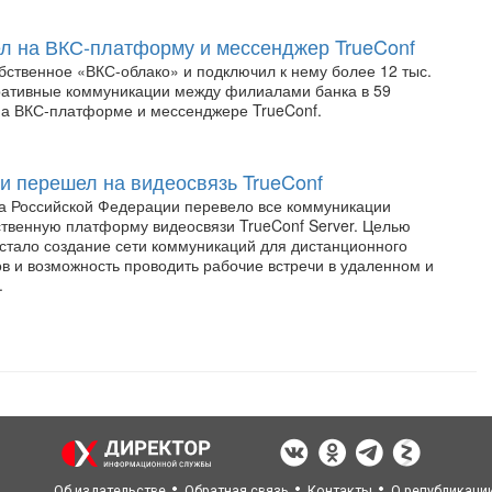
л на ВКС-платформу и мессенджер TrueConf
бственное «‎ВКС-облако» и подключил к нему более 12 тыс.
ративные коммуникации между филиалами банка в 59
на ВКС-платформе и мессенджере TrueConf.
и перешел на видеосвязь TrueConf
а Российской Федерации перевело все коммуникации
ственную платформу видеосвязи TrueConf Server. Целью
стало создание сети коммуникаций для дистанционного
в и возможность проводить рабочие встречи в удаленном и
.
Об издательстве
Обратная связь
Контакты
О републикаци