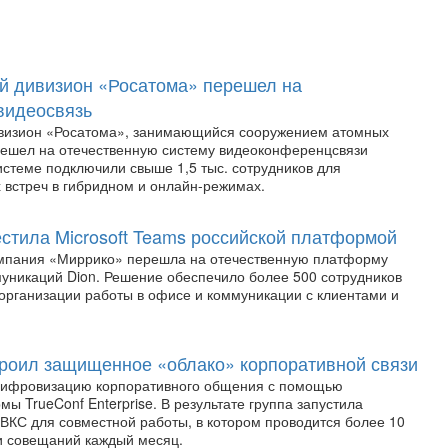
й дивизион «Росатома» перешел на
видеосвязь
визион «Росатома», занимающийся сооружением атомных
решел на отечественную систему видеоконференцсвязи
системе подключили свыше 1,5 тыс. сотрудников для
 встреч в гибридном и онлайн-режимах.
стила Microsoft Teams российской платформой
мпания «Миррико» перешла на отечественную платформу
уникаций Dion. Решение обеспечило более 500 сотрудников
организации работы в офисе и коммуникации с клиентами и
роил защищенное «облако» корпоративной связи
цифровизацию корпоративного общения с помощью
ы TrueConf Enterprise. В результате группа запустила
 ВКС для совместной работы, в котором проводится более 10
 и совещаний каждый месяц.