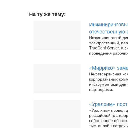
На ту же тему:
Инжиниринговы
отечественную 
Инжиниринговый ди
электростанций, пе
TrueConf Server. К 
проведения рабочих
«Миррико» заме
Нефтесервисная ко
корпоративных комм
инструментами для 
партнерами.
«Уралхим» пост
«Уралхим» провел 
российской платформ
собственное облако
тыс. онлайн-встреч