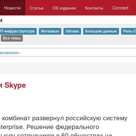
Новости
Статьи
Об издании
Контакты
Connect
и
ИТ-инфраструктура
Интервью
Облака
Большие данные
Роль C
Все темы
тирования»
и Skype
 комбинат развернул российскую систему
terprise. Решение федерального
ысяч сотрудников в 60 обществах на