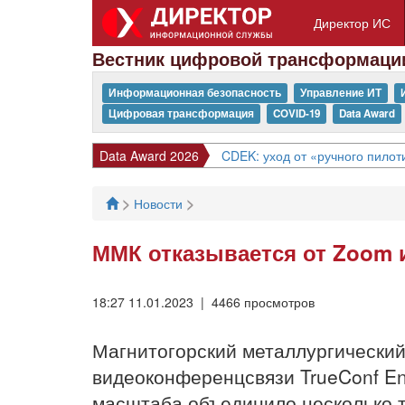
Директор ИС
Вестник цифровой трансформаци
Информационная безопасность
Управление ИТ
Цифровая трансформация
COVID-19
Data Award
Data Award 2026
CDEK: уход от «ручного пило
>
>
Новости
ММК отказывается от Zoom 
18:27 11.01.2023 | 4466 просмотров
Магнитогорский металлургический
видеоконференцсвязи TrueConf En
масштаба объединило несколько т