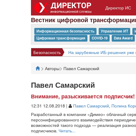
Директор ИС
Вестник цифровой трансформаци
Информационная безопасность
Управление ИТ
Цифровая трансформация
COVID-19
Data Award
Безопасность
На зарубежные ИБ-решения уже 
>
>
Авторы
Павел Самарский
Павел Самарский
Внимание, разыскивается подписчик!
12:31 12.08.2018 |
Павел Самарский
,
Полина Кор
Разработанный в компании «Димео» облачный серв
персонифицированного взаимодействия периодичес
возможностей такого подхода — реализация разно
подписчиков.
Читать...