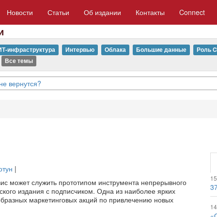
Новости
Статьи
Об издании
Контакты
Connect
и
ИТ-инфраструктура
Интервью
Облака
Большие данные
Роль C
Все темы
не вернутся?
отун
|
15
ис может служить прототипом инструмента непрерывного
3
кого издания с подписчиком. Одна из наиболее ярких
образных маркетинговых акций по привлечению новых
14
«