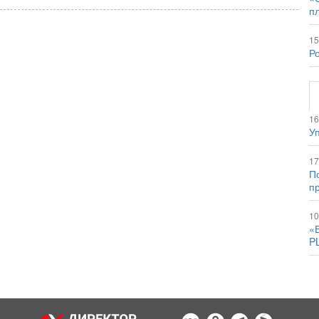
п
15
Р
16
Уп
17
По
п
10
«
P