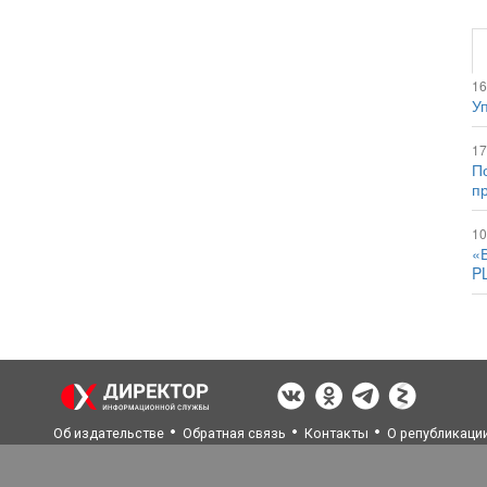
16
Уп
17
По
п
10
«
P
Об издательстве
Обратная связь
Контакты
О републикаци