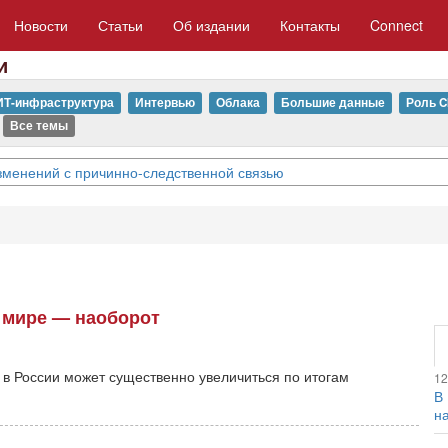
Новости
Статьи
Об издании
Контакты
Connect
и
ИТ-инфраструктура
Интервью
Облака
Большие данные
Роль C
Все темы
изменений с причинно-следственной связью
в мире — наоборот
 в России может существенно увеличиться по итогам
12
В
н