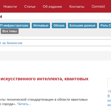
Новости
Статьи
Об издании
Контакты
Connect
и
ИТ-инфраструктура
Интервью
Облака
Большие данные
Роль C
Все темы
т за бизнесом
 искусственного интеллекта, квантовых
15
В
нты технической стандартизации в области квантовых
и
о города».
Читать...
к