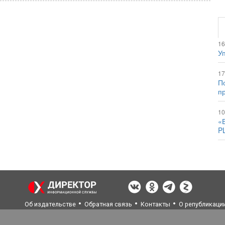
16
Уп
17
По
п
10
«
P
Об издательстве
Обратная связь
Контакты
О републикаци