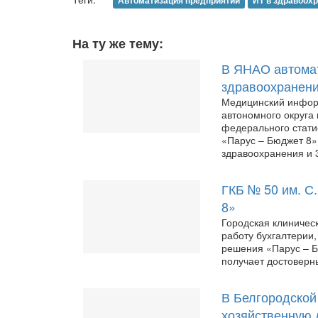
Автоматизация предприятий
ИТ в здравоох
На ту же тему:
В ЯНАО автомат
здравоохранен
Медицинский инфор
автономного округа
федерального стати
«Парус – Бюджет 8»
здравоохранения и 
ГКБ № 50 им. С
8»
Городская клиничес
работу бухгалтерии,
решения «Парус – Б
получает достоверн
В Белгородской
хозяйственную 