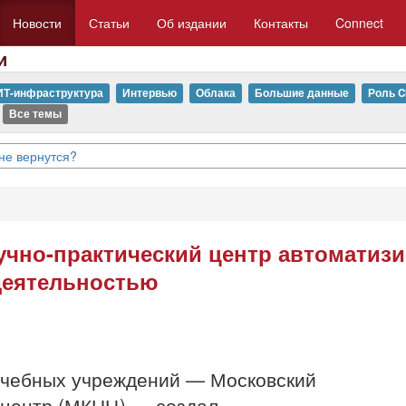
Новости
Статьи
Об издании
Контакты
Connect
и
ИТ-инфраструктура
Интервью
Облака
Большие данные
Роль C
Все темы
не вернутся?
учно-практический центр автоматиз
деятельностью
ечебных учреждений — Московский
 центр (МКНЦ) — создал