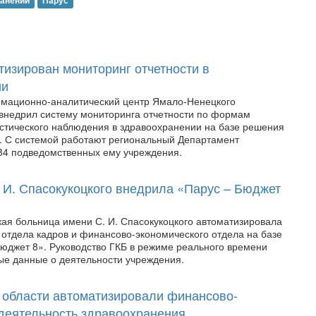
ранении
Парус
изирован мониторинг отчетности в
ии
мационно-аналитический центр Ямало-Ненецкого
 внедрил систему мониторинга отчетности по формам
стического наблюдения в здравоохранении на базе решения
. С системой работают региональный Департамент
34 подведомственных ему учреждения.
. И. Спасокукоцкого внедрила «Парус – Бюджет
кая больница имени С. И. Спасокукоцкого автоматизировала
 отдела кадров и финансово-экономического отдела на базе
юджет 8». Руководство ГКБ в режиме реального времени
ые данные о деятельности учреждения.
 области автоматизировали финансово-
деятельность здравоохранения