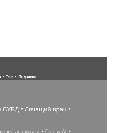
и
Теги
Подписка
ы.СУБД
Лечащий врач
а
бизнес-аналитики
Data & AI