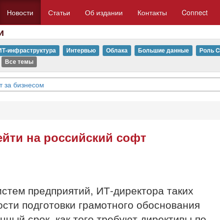
Новости
Статьи
Об издании
Контакты
Connect
и
ИТ-инфраструктура
Интервью
Облака
Большие данные
Роль C
Все темы
т за бизнесом
ейти на российский софт
стем предприятий, ИТ-директора таких
сти подготовки грамотного обоснования
ный срок, как того требуют директивы по