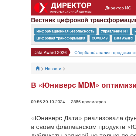
Директор ИС
Вестник цифровой трансформаци
Информационная безопасность
Управление ИТ
Цифровая трансформация
COVID-19
Data Award
Data Award 2026
Сбербанк: анализ городских 
>
>
Новости
В «Юниверс MDM» оптимизи
09:56 30.10.2024 | 2586 просмотров
«Юниверс Дата» реализовала фун
в своем флагманском продукте «
дубликаты записей не только по о