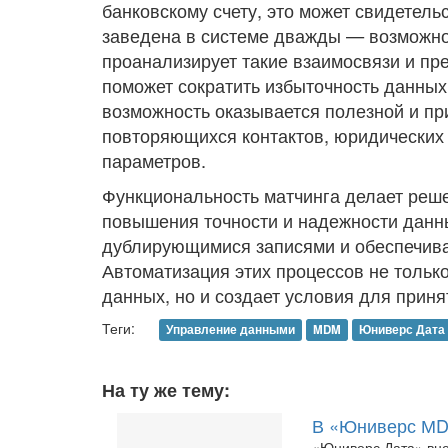
банковскому счету, это может свидетельс
заведена в системе дважды — возможно
проанализирует такие взаимосвязи и пр
поможет сократить избыточность данных
возможность оказывается полезной и при
повторяющихся контактов, юридических
параметров.
Функциональность матчинга делает ре
повышения точности и надежности данны
дублирующимися записями и обеспечива
Автоматизация этих процессов не только
данных, но и создает условия для прин
Теги:
Управление данными
MDM
Юниверс Дата
На ту же тему:
В «Юниверс МD
«Юниверс Дата» вне