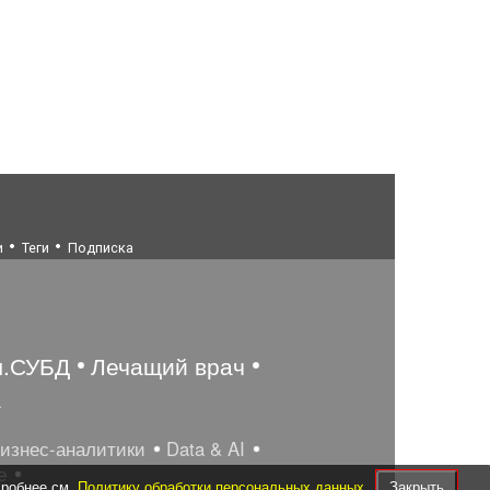
и
Теги
Подписка
ы.СУБД
Лечащий врач
а
бизнес-аналитики
Data & AI
е
дробнее см.
Политику обработки персональных данных
Закрыть