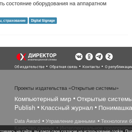
ать состояние оборудования на аппаратном
, страхование
Digital Signage
Об издательстве
Обратная связь
Контакты
О републикаци
Проекты издательства «Открытые системы»
Компьютерный мир
Открытые систем
Publish
Классный журнал
Понимашк
Data Award
Управление данными
Технологии 
Качество данных
Интеллектуальное предприяти
таваясь на сайте, вы даете свое согласие на использование cookie. По