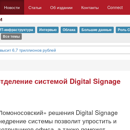
Новости
Статьи
Об издании
Контакты
Connect
и
ИТ-инфраструктура
Интервью
Облака
Большие данные
Роль C
Все темы
евысит 6,7 триллионов рублей
тделение системой Digital Signage
Ломоносовский» решения Digital Signage
Внедрение системы позволит упростить и
отрудников офиса, а также поможет