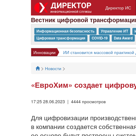
Директор ИС
Вестник цифровой трансформаци
Информационная безопасность
Управление ИТ
Цифровая трансформация
COVID-19
Data Award
Инновации
ИИ становится массовой практикой 
>
>
Новости
«ЕвроХим» создает цифро
17:25 28.06.2023 | 4444 просмотров
Для цифровизации производствен
в компании создается собственн
ее основе будут построены сист