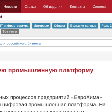
Новости
Статьи
Об издании
Контакты
Connect
и
ИТ-инфраструктура
Интервью
Облака
Большие данные
Роль C
Все темы
для российского бизнеса
вую промышленную платформу
ных процессов предприятий «ЕвроХима»
ая цифровая промышленная платформа. На
емы управления производственным