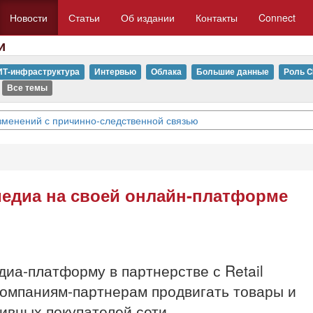
Новости
Статьи
Об издании
Контакты
Connect
и
ИТ-инфраструктура
Интервью
Облака
Большие данные
Роль C
Все темы
изменений с причинно-следственной связью
медиа на своей онлайн-платформе
иа-платформу в партнерстве с Retail
компаниям-партнерам продвигать товары и
ивных покупателей сети.