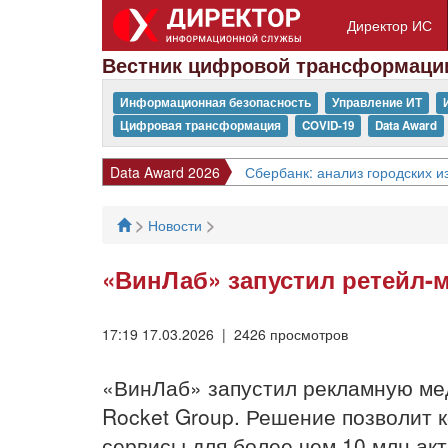
Директор ИС
Вестник цифровой трансформаци
Информационная безопасность
Управление ИТ
Цифровая трансформация
COVID-19
Data Award
Data Award 2026
Сбербанк: анализ городских 
>
>
Новости
«ВинЛаб» запустил ретейл-
17:19 17.03.2026 | 2426 просмотров
«ВинЛаб» запустил рекламную мед
Rocket Group. Решение позволит 
сервисы для более чем 10 млн акт