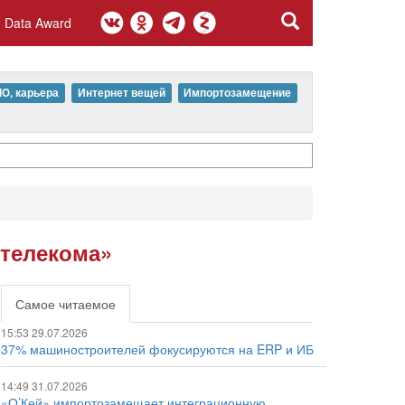
Data Award
IO, карьера
Интернет вещей
Импортозамещение
стелекома»
Самое читаемое
15:53 29.07.2026
37% машиностроителей фокусируются на ERP и ИБ
14:49 31.07.2026
«О’Кей» импортозамещает интеграционную