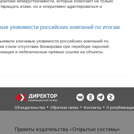
рактики киберустойчивости, которые помогают не только
твращать атаки, но и оперативно адаптироваться и
ые уязвимости российских компаний по итогам
ыявили ключевые уязвимости российских компаний по
ми стали отсутствие блокировки при переборе паролей,
фикации и небезопасные прямые ссылки на объекты.
Об издательстве
Обратная связь
Контакты
О републикаци
Проекты издательства «Открытые системы»