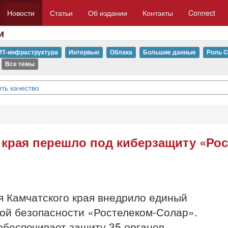
Новости
Статьи
Об издании
Контакты
Connect
и
ИТ-инфраструктура
Интервью
Облака
Большие данные
Роль C
Все темы
ть качество
 края перешло под киберзащиту «Ро
 Камчатского края внедрило единый
ой безопасности «Ростелеком-Солар».
обеспечивает защиту 35 органов