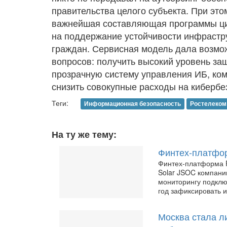
правительства целого субъекта. При эт
важнейшая составляющая программы ци
на поддержание устойчивости инфрастр
граждан. Сервисная модель дала возмо
вопросов: получить высокий уровень за
прозрачную систему управления ИБ, ко
снизить совокупные расходы на кибербе
Теги:
Информационная безопасность
Ростелеком
На ту же тему:
Финтех-платфор
Финтех-платформа R
Solar JSOC компани
мониторингу подклю
год зафиксировать и
Москва стала л