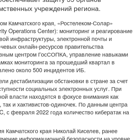
мственных учреждений региона.
ом Камчатского края, «Ростелеком-Солар»
ty Operations Center): мониторинг и реагирование
вой инфраструктуры, электронной почты и
ючевых онлайн-ресурсов правительства
лавным центром ГосСОПКА, управление навыками
рамках мониторинга за прошедший квартал в
влено около 500 инцидентов ИБ.
и дестабилизации обстановки в стране за счет
тупности социальных электронных услуг. При
ой власти находятся в фокусе внимания как
так и хактивистов-одиночек. По данным центра
C, с февраля 2022 года количество кибератак на
ия Камчатского края Николай Киселев, ранее
печение информационной безопасности на уровне