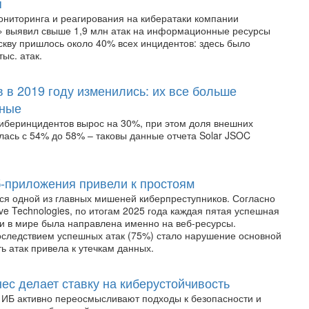
я
мониторинга и реагирования на кибератаки компании
 выявил свыше 1,9 млн атак на информационные ресурсы
скву пришлось около 40% всех инцидентов: здесь было
ыс. атак.
 в 2019 году изменились: их все больше
нные
киберинцидентов вырос на 30%, при этом доля внешних
лась с 54% до 58% – таковы данные отчета Solar JSOC
б-приложения привели к простоям
ся одной из главных мишеней киберпреступников. Согласно
ve Technologies, по итогам 2025 года каждая пятая успешная
ии в мире была направлена именно на веб-ресурсы.
следствием успешных атак (75%) стало нарушение основной
ть атак привела к утечкам данных.
ес делает ставку на киберустойчивость
 ИБ активно переосмысливают подходы к безопасности и