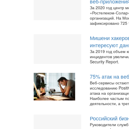
веб-приложени
За 2020 год центр 
«Ростелеком-Солар»
организаций. На Мо
зафиксировано 725 т
Мишени хакеров
интересуют да
За 2019 год объем 
инцидентов увеличи
Security Report.
75% атак на ве
Веб-сервисы остают
исследованию Positi
атака на организац
Наиболее частым по
деятельности, а тре
Российский бизн
Руководители служб