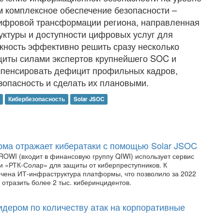
ом комплексное обеспечение безопасности –
фровой трансформации региона, направленная
уктуры и доступности цифровых услуг для
жность эффективно решить сразу несколько
щиты силами экспертов крупнейшего SOC и
мпенсировать дефицит профильных кадров,
зопасность и сделать их плановыми.
Кибербезопасность
Solar JSOC
ма отражает кибератаки с помощью Solar JSOC
OWI (входит в финансовую группу QIWI) использует сервис
и «РТК-Солар» для защиты от киберпреступников. К
чена ИТ-инфраструктура платформы, что позволило за 2022
 отразить более 2 тыс. киберинцидентов.
идером по количеству атак на корпоративные