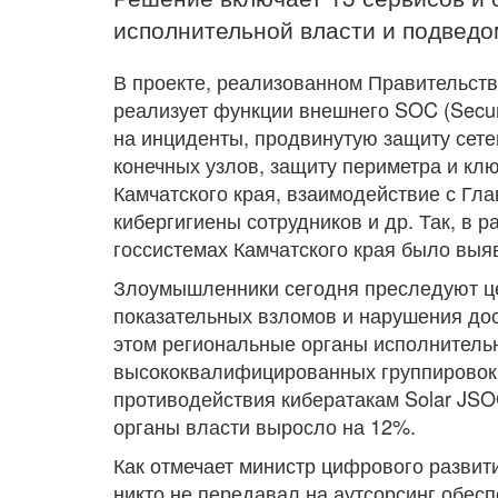
исполнительной власти и подведо
В проекте, реализованном Правительств
реализует функции внешнего SOC (Securi
на инциденты, продвинутую защиту сете
конечных узлов, защиту периметра и кл
Камчатского края, взаимодействие с Г
кибергигиены сотрудников и др. Так, в 
госсистемах Камчатского края было выя
Злоумышленники сегодня преследуют цел
показательных взломов и нарушения дос
этом региональные органы исполнительн
высококвалифицированных группировок, 
противодействия кибератакам Solar JSO
органы власти выросло на 12%.
Как отмечает министр цифрового развит
никто не передавал на аутсорсинг обес