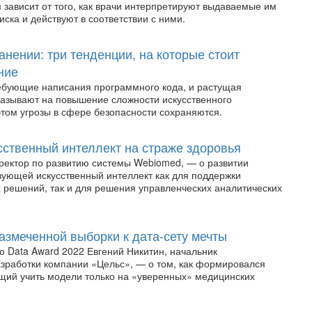
 зависит от того, как врачи интерпретируют выдаваемые им
иска и действуют в соответствии с ними.
нении: три тенденции, на которые стоит
ние
ебующие написания программного кода, и растущая
указывают на повышение сложности искусственного
этом угрозы в сфере безопасности сохраняются.
сственный интеллект на страже здоровья
иректор по развитию системы Webiomed, — о развитии
ующей искусственный интеллект как для поддержки
 решений, так и для решения управленческих аналитических
азмеченной выборки к дата-сету мечты
 Data Award 2022 Евгений Никитин, начальник
зработки компании «Цельс», — о том, как формировался
щий учить модели только на «уверенных» медицинских