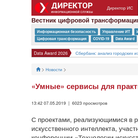
Директор ИС
Вестник цифровой трансформаци
Информационная безопасность
Управление ИТ
Цифровая трансформация
COVID-19
Data Award
Data Award 2026
Сбербанк: анализ городских 
>
>
Новости
«Умные» сервисы для практ
13:42 07.05.2019 | 6023 просмотров
С проектами, реализующимися в р
искусственного интеллекта, учас
конференции «Технологии искусст