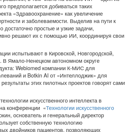
го предполагается добиваться таких
оекта «Здравоохранение» как увеличение
ртности и заболеваемости. Выделив на пути к
о достаточно простые и узкие задачи,
ивно решают их с помощью ИИ, координируя свои
ации испытывают в Кировской, Новгородской,
х. В Ямало-Ненецком автономном округе
дукта: Webiomed компании К-МИС для
леваний и Botkin AI от «Интеллоджик» для
е результаты этих пилотных проектов говорят сами
 технологии искусственного интеллекта в
 на конференции «
Технологии искусственного
окин, основатель и генеральный директор
ользует собственную технологию
вых двойников пациентов, позволяющих