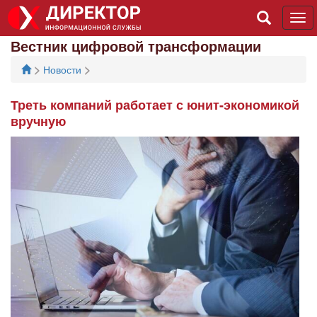
Tog
navi
Вестник цифровой трансформации
>
>
Новости
Треть компаний работает с юнит-экономикой
вручную