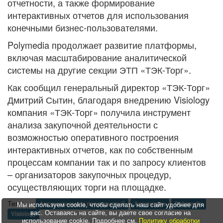
отчетности, а также формирование
интерактивных отчетов для использования
конечными бизнес-пользователями.
Polymedia продолжает развитие платформы,
включая масштабирование аналитической
системы на другие секции ЭТП «ТЭК-Торг».
Как сообщил генеральный директор «ТЭК-Торг»
Дмитрий Сытин, благодаря внедрению Visiology
компания «ТЭК-Торг» получила инструмент
анализа закупочной деятельности с
возможностью оперативного построения
интерактивных отчетов, как по собственным
процессам компании так и по запросу клиентов
– организаторов закупочных процедур,
осуществляющих торги на площадке.
Теги:
Мы используем cookie, чтобы сделать наш сайт удобнее для
Автоматизация предприятий
Аналитика
Polymedia
вас. Оставаясь на сайте, вы даете свое согласие на
Visiology
использование cookie. Подробнее см.
Политику обработки