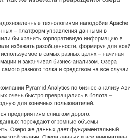
, вдохновленные технологиями наподобие Apache
данных – платформ управления данными в
лили бы хранить корпоративную информацию в
али избежать разобщенности, формируя для всей
используемое в самых разных целях – начиная
мации и заканчивая бизнес-анализом. Озера
амого разного толка и средством на все случаи
компании Pyramid Analytics по бизнес-анализу Ави
ных очень быстро превращались в болота –
одную для конечных пользователей.
тся предприятиям слишком дорого.
 данных порождают огромные объемы
нить. Озеро же данных дает фундаментальный
ем этой задачи. Озера данных и все инициативы