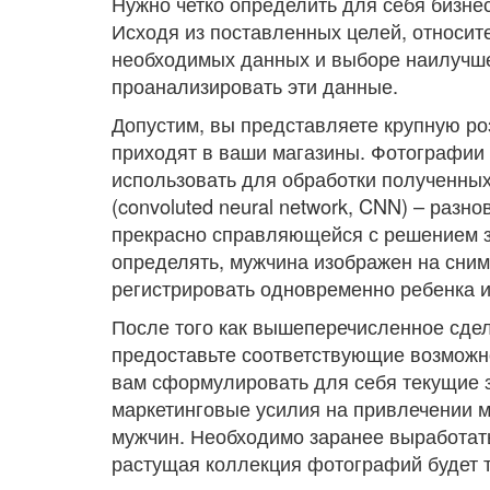
Нужно четко определить для себя бизнес
Исходя из поставленных целей, относит
необходимых данных и выборе наилучше
проанализировать эти данные.
Допустим, вы представляете крупную роз
приходят в ваши магазины. Фотографии 
использовать для обработки полученны
(convoluted neural network, CNN) – разн
прекрасно справляющейся с решением з
определять, мужчина изображен на сним
регистрировать одновременно ребенка и 
После того как вышеперечисленное сдел
предоставьте соответствующие возможн
вам сформулировать для себя текущие з
маркетинговые усилия на привлечении м
мужчин. Необходимо заранее выработать
растущая коллекция фотографий будет т