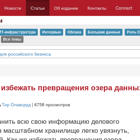
Новости
Статьи
Об издании
Контакты
Connect
и
ИТ-инфраструктура
Интервью
Облака
Большие данные
Роль C
Все темы
для российского бизнеса
 избежать превращения озера данны
Тор Олавсруд
| 6758 просмотров
ранить всю свою информацию делового
 в масштабном хранилище легко увязнуть,
ей. Как же избежать превращения озера