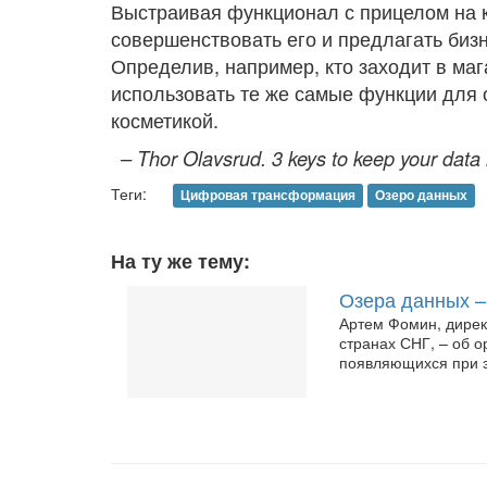
Выстраивая функционал с прицелом на 
совершенствовать его и предлагать биз
Определив, например, кто заходит в ма
использовать те же самые функции для 
косметикой.
– Thor Olavsrud. 3 keys to keep your dat
Теги:
Цифровая трансформация
Озеро данных
На ту же тему:
Озера данных –
Артем Фомин, директ
странах СНГ, – об 
появляющихся при 