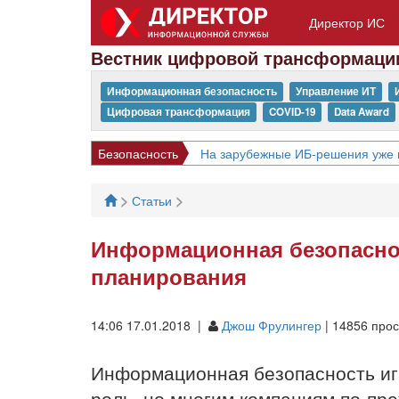
Директор ИС
Вестник цифровой трансформаци
Информационная безопасность
Управление ИТ
Цифровая трансформация
COVID-19
Data Award
Инновации
ИИ становится массовой практикой 
>
>
Статьи
Информационная безопасност
планирования
14:06 17.01.2018 |
Джош Фрулингер
| 14856 про
Информационная безопасность иг
роль, но многим компаниям по-пр