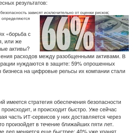
есных результатов:
безопасность зависят исключительно от оценки рисков;
ы определяются
ях «борьба с
, или же
ные активы?
ыления расходов между разобщенными активами. В
ерации нуждаются в защите: 59% опрошенных
ы бизнеса на цифровые рельсы их компании стали
ий имеется стратегия обеспечения безопасности
 происходит, и происходит быстро. Уже сейчас
я часть ИТ-сервисов у них доставляется через
это произойдет в течение ближайших пяти лет.
ние дел меняется еще быстрее: 40% уже хранят