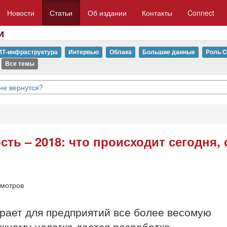
Новости
Статьи
Об издании
Контакты
Connect
и
ИТ-инфраструктура
Интервью
Облака
Большие данные
Роль C
Все темы
для российского бизнеса
ь – 2018: что происходит сегодня,
смотров
рает для предприятий все более весомую
ежнему нелегко дается разработка